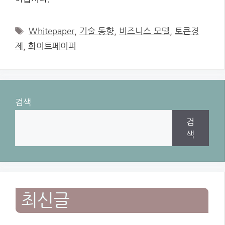
Tags
Whitepaper
,
기술 동향
,
비즈니스 모델
,
토큰경
제
,
화이트페이퍼
검색
검
색
최신글