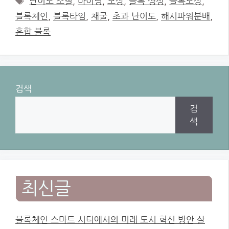
난이도 조절
,
마이닝
,
보상
,
블록 생성
,
블록보상
,
블록체인
,
블록타임
,
채굴
,
초과 난이도
,
해시파워분배
,
혼합 블록
검색
검
색
최신글
블록체인 스마트 시티에서의 미래 도시 혁신 방안 살