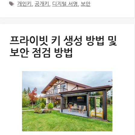
Tags
개인키
,
공개키
,
디지털 서명
,
보안
프라이빗 키 생성 방법 및
보안 점검 방법