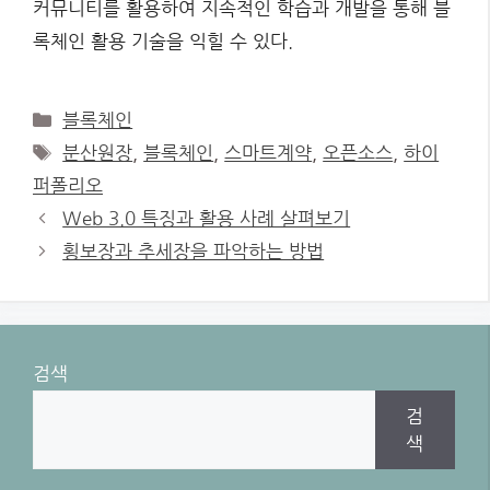
커뮤니티를 활용하여 지속적인 학습과 개발을 통해 블
록체인 활용 기술을 익힐 수 있다.
Categories
블록체인
Tags
분산원장
,
블록체인
,
스마트계약
,
오픈소스
,
하이
퍼폴리오
Web 3.0 특징과 활용 사례 살펴보기
횡보장과 추세장을 파악하는 방법
검색
검
색